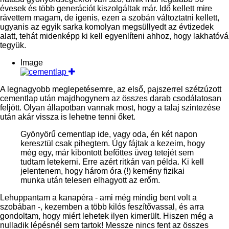
évesek és több generációt kiszolgáltak már. Idő kellett mire
rávettem magam, de igenis, ezen a szobán változtatni kellett,
ugyanis az egyik sarka komolyan megsüllyedt az évtizedek
alatt, tehát midenképp ki kell egyenlíteni ahhoz, hogy lakhatóvá
tegyük.
Image
A legnagyobb meglepetésemre, az első, pajszerrel szétzúzott
cementlap után majdhogynem az összes darab csodálatosan
feljött. Olyan állapotban vannak most, hogy a talaj szintezése
után akár vissza is lehetne tenni őket.
Gyönyörű cementlap ide, vagy oda, én két napon
keresztül csak pihegtem. Úgy fájtak a kezeim, hogy
még egy, már kibontott befőttes üveg tetejét sem
tudtam letekerni. Erre azért ritkán van példa. Ki kell
jelentenem, hogy három óra (!) kemény fizikai
munka után telesen elhagyott az erőm.
Lehuppantam a kanapéra - ami még mindig bent volt a
szobában -, kezemben a több kilós feszítővassal, és arra
gondoltam, hogy miért lehetek ilyen kimerült. Hiszen még a
nulladik lépésnél sem tartok! Messze nincs fent az összes