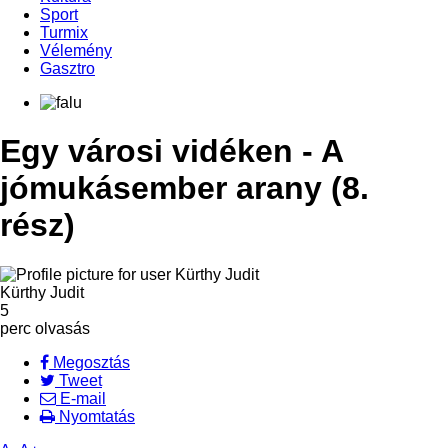
Sport
Turmix
Vélemény
Gasztro
Egy városi vidéken - A
jómukásember arany (8.
rész)
Kürthy Judit
5
perc olvasás
Megosztás
Tweet
E-mail
Nyomtatás