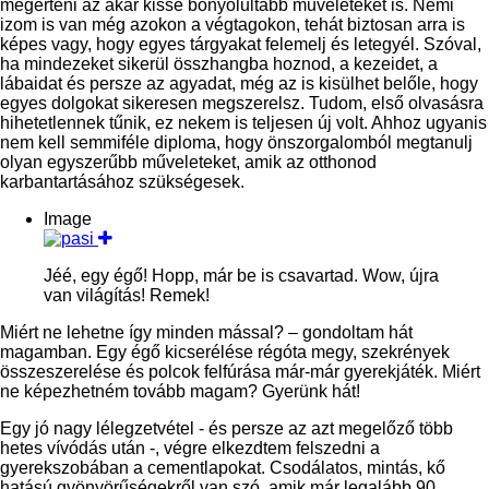
megérteni az akár kissé bonyolultabb műveleteket is. Némi
izom is van még azokon a végtagokon, tehát biztosan arra is
képes vagy, hogy egyes tárgyakat felemelj és letegyél. Szóval,
ha mindezeket sikerül összhangba hoznod, a kezeidet, a
lábaidat és persze az agyadat, még az is kisülhet belőle, hogy
egyes dolgokat sikeresen megszerelsz. Tudom, első olvasásra
hihetetlennek tűnik, ez nekem is teljesen új volt. Ahhoz ugyanis
nem kell semmiféle diploma, hogy önszorgalomból megtanulj
olyan egyszerűbb műveleteket, amik az otthonod
karbantartásához szükségesek.
Image
Jéé, egy égő! Hopp, már be is csavartad. Wow, újra
van világítás! Remek!
Miért ne lehetne így minden mással? – gondoltam hát
magamban. Egy égő kicserélése régóta megy, szekrények
összeszerelése és polcok felfúrása már-már gyerekjáték. Miért
ne képezhetném tovább magam? Gyerünk hát!
Egy jó nagy lélegzetvétel - és persze az azt megelőző több
hetes vívódás után -, végre elkezdtem felszedni a
gyerekszobában a cementlapokat. Csodálatos, mintás, kő
hatású gyönyörűségekről van szó, amik már legalább 90