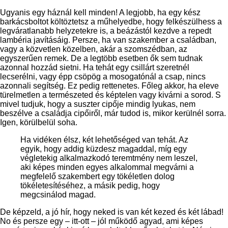
Ugyanis egy háznál kell minden! A legjobb, ha egy kész
barkácsboltot költöztetsz a műhelyedbe, hogy felkészülhess a
legváratlanabb helyzetekre is, a beázástól kezdve a repedt
lambéria javításáig. Persze, ha van szakember a családban,
vagy a közvetlen közelben, akár a szomszédban, az
egyszerűen remek. De a legtöbb esetben ők sem tudnak
azonnal hozzád sietni. Ha tehát egy csillárt szeretnél
lecserélni, vagy épp csöpög a mosogatónál a csap, nincs
azonnali segítség. Ez pedig rettenetes. Főleg akkor, ha eleve
türelmetlen a természeted és képtelen vagy kivárni a sorod. S
mivel tudjuk, hogy a suszter cipője mindig lyukas, nem
beszélve a családja cipőiről, már tudod is, mikor kerülnél sorra.
Igen, körülbelül soha.
Ha vidéken élsz, két lehetőséged van tehát. Az
egyik, hogy addig küzdesz magaddal, míg egy
végletekig alkalmazkodó teremtmény nem leszel,
aki képes minden egyes alkalommal megvárni a
megfelelő szakembert egy tökéletlen dolog
tökéletesítéséhez, a másik pedig, hogy
megcsinálod magad.
De képzeld, a jó hír, hogy neked is van két kezed és két lábad!
No és persze egy – itt-ott – jól működő agyad, ami képes