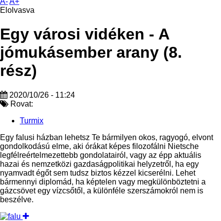
A-
A+
Elolvasva
Egy városi vidéken - A
jómukásember arany (8.
rész)
2020/10/26 - 11:24
Rovat:
Turmix
Egy falusi házban lehetsz Te bármilyen okos, ragyogó, elvont
gondolkodású elme, aki órákat képes filozofálni Nietsche
legfélreértelmezettebb gondolatairól, vagy az épp aktuális
hazai és nemzetközi gazdaságpolitikai helyzetről, ha egy
nyamvadt égőt sem tudsz biztos kézzel kicserélni. Lehet
bármennyi diplomád, ha képtelen vagy megkülönböztetni a
gázcsövet egy vízcsőtől, a különféle szerszámokról nem is
beszélve.