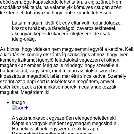
ebéd sem. Egy kapaszkodó lehet talán, a cigiszünet. Nem
csodálkoznék tehát, ha valamelyik kőműves csupán azért
kezdene el dohányozni, hogy több szünete lehessen.
Láttam magam kívülről: egy eltunyult irodai dolgozó,
koszos ruhában, a fáradságtól zavaros tekintettel,
aki ugyan képes fizikai erő kifejtésére, de csak
ideig-óráig.
Az biztos, hogy vidéken nem megy semmi egyről a kettőre. Kell
a kitartás és komoly elszántság szükséges ahhoz, hogy ilyen
kemény fizikumot igénylő feladatokat végezzen el otthon
magána
k az ember. Még az is mindegy, hogy szereti-e a
barkácsolást, vagy sem, mert miután az utolsó szuszt is
kipaszírózta magadból, talán már élni sincs kedve. Személy
szerint azt a napi sört is tökéletesen megértem, amivel
esténként ezek a jómunkásemberek megajándékozzák
magukat. Megérdemlik!
Image
A szakmunkások egyszerűen elengedhetetlenek!
Képtelen vagyok mindent egymagam megcsinálni.
Ha neki is állnék, egyszerre csak kis apró