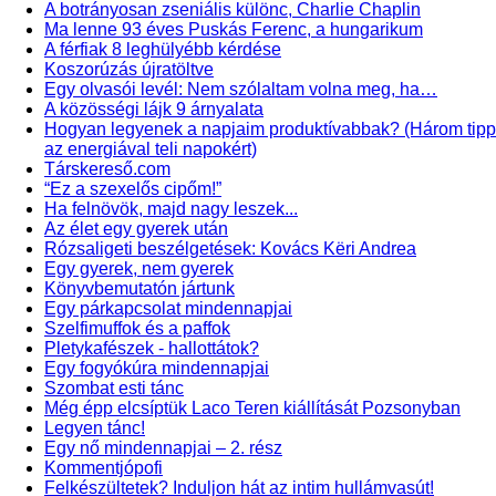
A botrányosan zseniális különc, Charlie Chaplin
Ma lenne 93 éves Puskás Ferenc, a hungarikum
A férfiak 8 leghülyébb kérdése
Koszorúzás újratöltve
Egy olvasói levél: Nem szólaltam volna meg, ha…
A közösségi lájk 9 árnyalata
Hogyan legyenek a napjaim produktívabbak? (Három tipp
az energiával teli napokért)
Társkereső.com
“Ez a szexelős cipőm!”
Ha felnövök, majd nagy leszek...
Az élet egy gyerek után
Rózsaligeti beszélgetések: Kovács Këri Andrea
Egy gyerek, nem gyerek
Könyvbemutatón jártunk
Egy párkapcsolat mindennapjai
Szelfimuffok és a paffok
Pletykafészek - hallottátok?
Egy fogyókúra mindennapjai
Szombat esti tánc
Még épp elcsíptük Laco Teren kiállítását Pozsonyban
Legyen tánc!
Egy nő mindennapjai – 2. rész
Kommentjópofi
Felkészültetek? Induljon hát az intim hullámvasút!