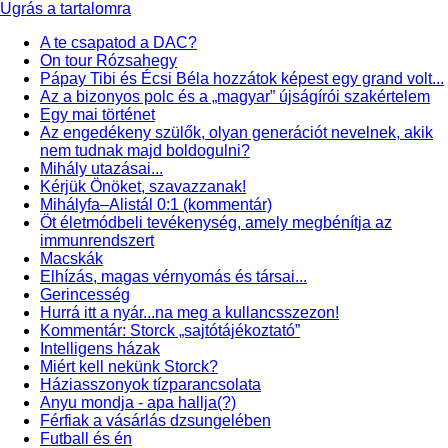
Ugrás a tartalomra
A te csapatod a DAC?
On tour Rózsahegy
Pápay Tibi és Écsi Béla hozzátok képest egy grand volt...
Az a bizonyos polc és a „magyar” újságírói szakértelem
Egy mai történet
Az engedékeny szülők, olyan generációt nevelnek, akik
nem tudnak majd boldogulni?
Mihály utazásai...
Kérjük Önöket, szavazzanak!
Mihályfa–Alistál 0:1 (kommentár)
Öt életmódbeli tevékenység, amely megbénítja az
immunrendszert
Macskák
Elhízás, magas vérnyomás és társai...
Gerincesség
Hurrá itt a nyár...na meg a kullancsszezon!
Kommentár: Storck „sajtótájékoztató”
Intelligens házak
Miért kell nekünk Storck?
Háziasszonyok tízparancsolata
Anyu mondja - apa hallja(?)
Férfiak a vásárlás dzsungelében
Futball és én