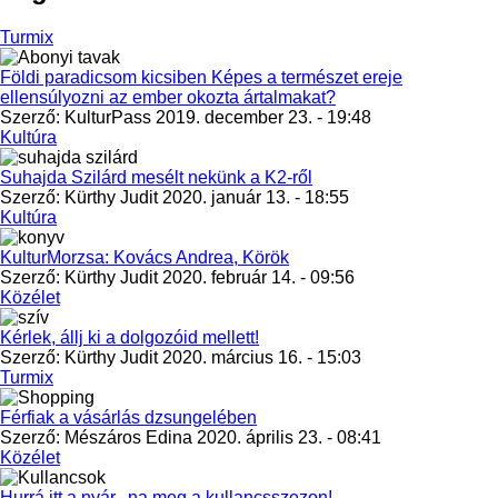
Turmix
Földi paradicsom kicsiben Képes a természet ereje
ellensúlyozni az ember okozta ártalmakat?
Szerző:
KulturPass
2019. december 23. - 19:48
Kultúra
Suhajda Szilárd mesélt nekünk a K2-ről
Szerző:
Kürthy Judit
2020. január 13. - 18:55
Kultúra
KulturMorzsa: Kovács Andrea, Körök
Szerző:
Kürthy Judit
2020. február 14. - 09:56
Közélet
Kérlek, állj ki a dolgozóid mellett!
Szerző:
Kürthy Judit
2020. március 16. - 15:03
Turmix
Férfiak a vásárlás dzsungelében
Szerző:
Mészáros Edina
2020. április 23. - 08:41
Közélet
Hurrá itt a nyár...na meg a kullancsszezon!