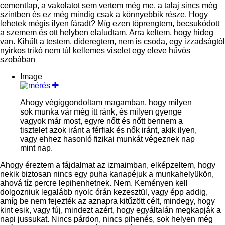
cementlap, a vakolatot sem vertem még me, a talaj sincs még
szintben és ez még mindig csak a könnyebbik része. Hogy
lehetek mégis ilyen fáradt? Míg ezen töprengtem, becsukódott
a szemem és ott helyben elaludtam. Arra keltem, hogy hideg
van. Kihűlt a testem, dideregtem, nem is csoda, egy izzadságtól
nyirkos trikó nem túl kellemes viselet egy eleve hűvös
szobában
Image
Ahogy végiggondoltam magamban, hogy milyen
sok munka vár még itt ránk, és milyen gyenge
vagyok már most, egyre nőtt és nőtt bennem a
tisztelet azok iránt a férfiak és nők iránt, akik ilyen,
vagy ehhez hasonló fizikai munkát végeznek nap
mint nap.
Ahogy éreztem a fájdalmat az izmaimban, elképzeltem, hogy
nekik biztosan nincs egy puha kanapéjuk a munkahelyükön,
ahová tíz percre lepihenhetnek. Nem. Keményen kell
dolgozniuk legalább nyolc órán kezesztül, vagy épp addig,
amíg be nem fejezték az aznapra kitűzött célt, mindegy, hogy
kint esik, vagy fúj, mindezt azért, hogy egyáltalán megkapják a
napi jussukat. Nincs párdon, nincs pihenés, sok helyen még