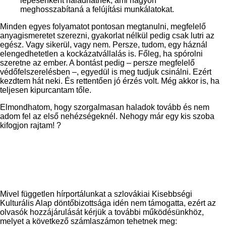
lépésenként haladhatnék, ami nagyon
meghosszabítaná a felújítási munkálatokat.
Minden egyes folyamatot pontosan megtanulni, megfelelő
anyagismeretet szerezni, gyakorlat nélkül pedig csak lutri az
egész. Vagy sikerül, vagy nem. Persze, tudom, egy háznál
elengedhetetlen a kockázatvállalás is. Főleg, ha spórolni
szeretne az ember. A bontást pedig – persze megfelelő
védőfelszerelésben –, egyedül is meg tudjuk csinálni. Ezért
kezdtem hát neki. És rettentően jó érzés volt. Még akkor is, ha
teljesen kipurcantam tőle.
Elmondhatom, hogy szorgalmasan haladok tovább és nem
adom fel az első nehézségeknél. Nehogy már egy kis szoba
kifogjon rajtam!
?
Mivel független hírportálunkat a szlovákiai Kisebbségi
Kulturális Alap döntőbizottsága idén nem támogatta, ezért az
olvasók hozzájárulását kérjük a továb
bi működésünkhöz,
melyet a következő számlaszámon tehetnek meg: