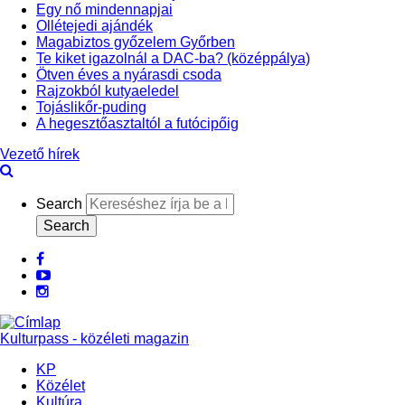
Egy nő mindennapjai
Ollétejedi ajándék
Magabiztos győzelem Győrben
Te kiket igazolnál a DAC-ba? (középpálya)
Ötven éves a nyárasdi csoda
Rajzokból kutyaeledel
Tojáslikőr-puding
A hegesztőasztaltól a futócipőig
Vezető hírek
Search
facebook
Youtube
Instagram
Kulturpass - közéleti magazin
KP
Közélet
Kultúra