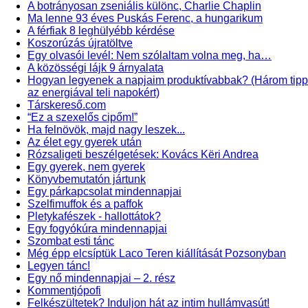
A botrányosan zseniális különc, Charlie Chaplin
Ma lenne 93 éves Puskás Ferenc, a hungarikum
A férfiak 8 leghülyébb kérdése
Koszorúzás újratöltve
Egy olvasói levél: Nem szólaltam volna meg, ha…
A közösségi lájk 9 árnyalata
Hogyan legyenek a napjaim produktívabbak? (Három tipp
az energiával teli napokért)
Társkereső.com
“Ez a szexelős cipőm!”
Ha felnövök, majd nagy leszek...
Az élet egy gyerek után
Rózsaligeti beszélgetések: Kovács Këri Andrea
Egy gyerek, nem gyerek
Könyvbemutatón jártunk
Egy párkapcsolat mindennapjai
Szelfimuffok és a paffok
Pletykafészek - hallottátok?
Egy fogyókúra mindennapjai
Szombat esti tánc
Még épp elcsíptük Laco Teren kiállítását Pozsonyban
Legyen tánc!
Egy nő mindennapjai – 2. rész
Kommentjópofi
Felkészültetek? Induljon hát az intim hullámvasút!