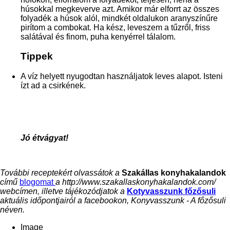
húsokkal megkeverve azt. Amikor már elforrt az összes
folyadék a húsok alól, mindkét oldalukon aranyszínűre
pirítom a combokat. Ha kész, leveszem a tűzről, friss
salátával és finom, puha kenyérrel tálalom.
Tippek
A víz helyett nyugodtan használjatok leves alapot. Isteni
ízt ad a csirkének.
Jó étvágyat!
További receptekért olvassátok a
Szakállas konyhakalandok
című
blogomat
a http://www.szakallaskonyhakalandok.com/
webcímen, illetve tájékozódjatok a
Kotyvasszunk főzősuli
aktuális időpontjairól a facebookon, Konyvasszunk - A főzősuli
néven.
Image