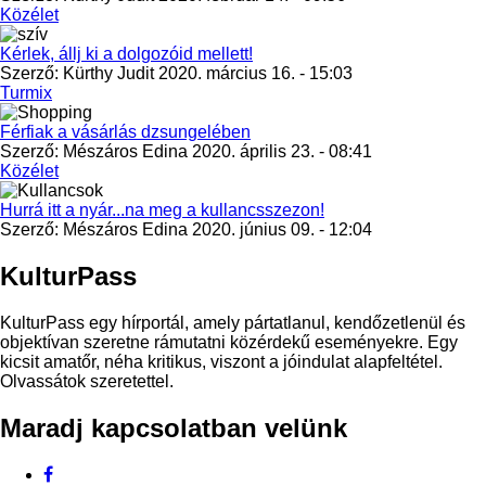
Közélet
Kérlek, állj ki a dolgozóid mellett!
Szerző:
Kürthy Judit
2020. március 16. - 15:03
Turmix
Férfiak a vásárlás dzsungelében
Szerző:
Mészáros Edina
2020. április 23. - 08:41
Közélet
Hurrá itt a nyár...na meg a kullancsszezon!
Szerző:
Mészáros Edina
2020. június 09. - 12:04
KulturPass
KulturPass egy hírportál, amely pártatlanul, kendőzetlenül és
objektívan szeretne rámutatni közérdekű eseményekre. Egy
kicsit amatőr, néha kritikus, viszont a jóindulat alapfeltétel.
Olvassátok szeretettel.
Maradj kapcsolatban velünk
Facebook