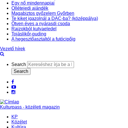
Egy nő mindennapjai
Ollétejedi ajándék
Magabiztos győzelem Győrben
Te kiket igazolnál a DAC-ba? (középpálya)
Ötven éves a nyárasdi csoda
Rajzokból kutyaeledel
Tojáslikőr-puding
A hegesztőasztaltól a futócipőig
Vezető hírek
Search
facebook
Youtube
Instagram
Kulturpass - közéleti magazin
KP
Közélet
Kultúra