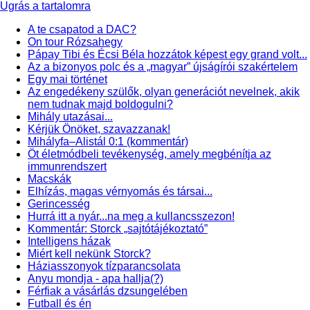
Ugrás a tartalomra
A te csapatod a DAC?
On tour Rózsahegy
Pápay Tibi és Écsi Béla hozzátok képest egy grand volt...
Az a bizonyos polc és a „magyar” újságírói szakértelem
Egy mai történet
Az engedékeny szülők, olyan generációt nevelnek, akik
nem tudnak majd boldogulni?
Mihály utazásai...
Kérjük Önöket, szavazzanak!
Mihályfa–Alistál 0:1 (kommentár)
Öt életmódbeli tevékenység, amely megbénítja az
immunrendszert
Macskák
Elhízás, magas vérnyomás és társai...
Gerincesség
Hurrá itt a nyár...na meg a kullancsszezon!
Kommentár: Storck „sajtótájékoztató”
Intelligens házak
Miért kell nekünk Storck?
Háziasszonyok tízparancsolata
Anyu mondja - apa hallja(?)
Férfiak a vásárlás dzsungelében
Futball és én