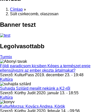
Címlap
»
Sült csirkecomb, olaszosan
Banner teszt
Legolvasottabb
Turmix
Földi paradicsom kicsiben Képes a természet ereje
ellensúlyozni az ember okozta ártalmakat?
Szerző:
KulturPass
2019. december 23. - 19:48
Kultúra
Suhajda Szilárd mesélt nekünk a K2-ről
Szerző:
Kürthy Judit
2020. január 13. - 18:55
Kultúra
KulturMorzsa: Kovács Andrea, Körök
Szerző:
Kürthy Judit
2020. február 14. - 09:56