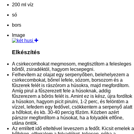
200 ml víz
só
bors
Image
Elkészítés
A csirkecombokat megmosom, megtisztítom a felesleges
bőrtől, zsiradéktól, hagyom lecsepegni.
Felhevítem az olajat egy serpenyőben, belehelyezem a
csirkecombokat, bőrrel lefele, sózom, borsozom és a
fűszerek felét is rászórom a húsokra, majd megfordítom.
Amíg pirul a fűszerezett fele a húsoknak, addig
fűszerezem a bőrös felét is. Amint ez is kész, újra fordítok
a húsokon, hagyom picit pirulni, 1-2 perc, és felöntöm a
vízzel, lefedem egy fedővel, csökkentem a serpenyő alatt
a hőfokot, és kb. 30-40 percig főzöm. Közben azért
párszor megfordítom a húsokat, ha a folyadék elfőne,
utána öntök.
Az említett idő elteltével leveszem a fedőt. Kicsit emelek a
hőfokon, elforralom a folyadékot, teljesen, néha a