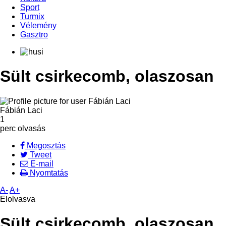
Sport
Turmix
Vélemény
Gasztro
Sült csirkecomb, olaszosan
Fábián Laci
1
perc olvasás
Megosztás
Tweet
E-mail
Nyomtatás
A-
A+
Elolvasva
Sült csirkecomb, olaszosan