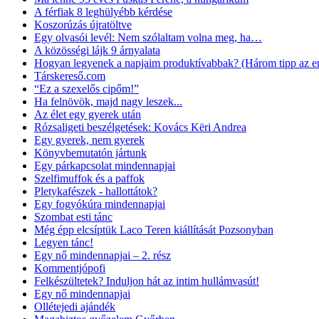
A férfiak 8 leghülyébb kérdése
Koszorúzás újratöltve
Egy olvasói levél: Nem szólaltam volna meg, ha…
A közösségi lájk 9 árnyalata
Hogyan legyenek a napjaim produktívabbak? (Három tipp az ene
Társkereső.com
“Ez a szexelős cipőm!”
Ha felnövök, majd nagy leszek...
Az élet egy gyerek után
Rózsaligeti beszélgetések: Kovács Këri Andrea
Egy gyerek, nem gyerek
Könyvbemutatón jártunk
Egy párkapcsolat mindennapjai
Szelfimuffok és a paffok
Pletykafészek - hallottátok?
Egy fogyókúra mindennapjai
Szombat esti tánc
Még épp elcsíptük Laco Teren kiállítását Pozsonyban
Legyen tánc!
Egy nő mindennapjai – 2. rész
Kommentjópofi
Felkészültetek? Induljon hát az intim hullámvasút!
Egy nő mindennapjai
Ollétejedi ajándék