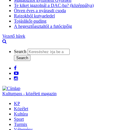
Magabiztos győzelem Győrben
Te kiket igazolnál a DAC-ba? (középpálya)
Ötven éves a nyárasdi csoda
Rajzokból kutyaeledel
Tojáslikőr-puding
A hegesztőasztaltól a futócipőig
Vezető hírek
Search
facebook
Youtube
Instagram
Kulturpass - közéleti magazin
KP
Közélet
Kultúra
Sport
Turmix
Vélemény