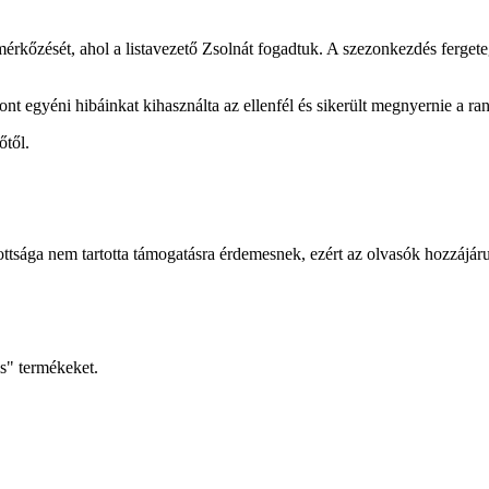
rkőzését, ahol a listavezető Zsolnát fogadtuk. A szezonkezdés fergete
nt egyéni hibáinkat kihasználta az ellenfél és sikerült megnyernie a ra
őtől.
ottsága nem tartotta támogatásra érdemesnek, ezért az olvasók hozzájá
is" termékeket.