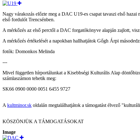
Nagy várakozás előzte meg a DAC U19-es csapat tavaszi első hazai mé
első fordulót Trencsénben.
A mérkőzés az első perctől a DAC forgatókönyve alapján zajlott, viszo
A mérkőzés értékelését a napokban hallhatjátok Gőgh Árpi másodedz
fotók: Domonkos Melinda
---
Mivel független hírportálunkat a Kisebbségi Kulturális Alap döntőbiz
számlaszámon tehetik meg:
SK66 0900 0000 0051 6455 9727
A
kultminor.sk
oldalán megtalálhatjátok a támogatást élvező "kulturál
KÖSZÖNJÜK A TÁMOGATÁSOKAT
Image