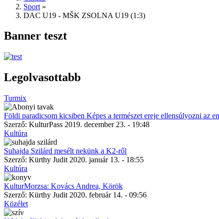
Sport
»
DAC U19 - MŠK ZSOLNA U19 (1:3)
Banner teszt
Legolvasottabb
Turmix
Földi paradicsom kicsiben Képes a természet ereje ellensúlyozni az e
Szerző:
KulturPass
2019. december 23. - 19:48
Kultúra
Suhajda Szilárd mesélt nekünk a K2-ről
Szerző:
Kürthy Judit
2020. január 13. - 18:55
Kultúra
KulturMorzsa: Kovács Andrea, Körök
Szerző:
Kürthy Judit
2020. február 14. - 09:56
Közélet