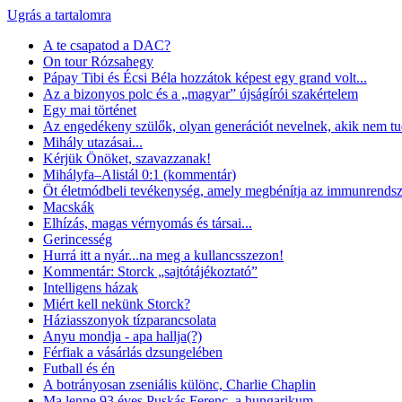
Ugrás a tartalomra
A te csapatod a DAC?
On tour Rózsahegy
Pápay Tibi és Écsi Béla hozzátok képest egy grand volt...
Az a bizonyos polc és a „magyar” újságírói szakértelem
Egy mai történet
Az engedékeny szülők, olyan generációt nevelnek, akik nem t
Mihály utazásai...
Kérjük Önöket, szavazzanak!
Mihályfa–Alistál 0:1 (kommentár)
Öt életmódbeli tevékenység, amely megbénítja az immunrendsz
Macskák
Elhízás, magas vérnyomás és társai...
Gerincesség
Hurrá itt a nyár...na meg a kullancsszezon!
Kommentár: Storck „sajtótájékoztató”
Intelligens házak
Miért kell nekünk Storck?
Háziasszonyok tízparancsolata
Anyu mondja - apa hallja(?)
Férfiak a vásárlás dzsungelében
Futball és én
A botrányosan zseniális különc, Charlie Chaplin
Ma lenne 93 éves Puskás Ferenc, a hungarikum