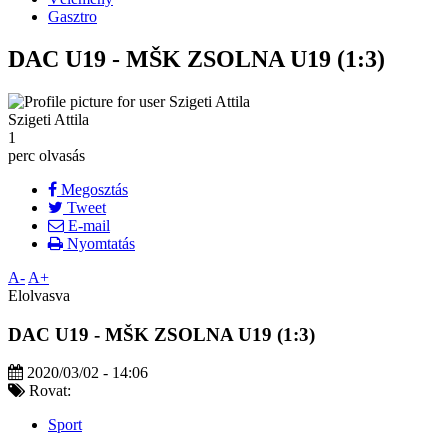
Gasztro
DAC U19 - MŠK ZSOLNA U19 (1:3)
Szigeti Attila
1
perc olvasás
Megosztás
Tweet
E-mail
Nyomtatás
A-
A+
Elolvasva
DAC U19 - MŠK ZSOLNA U19 (1:3)
2020/03/02 - 14:06
Rovat:
Sport