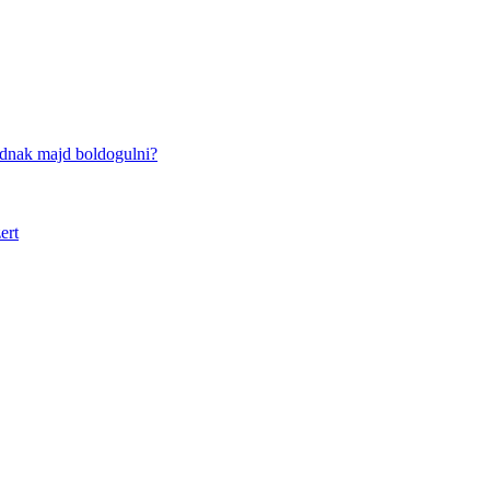
udnak majd boldogulni?
ert