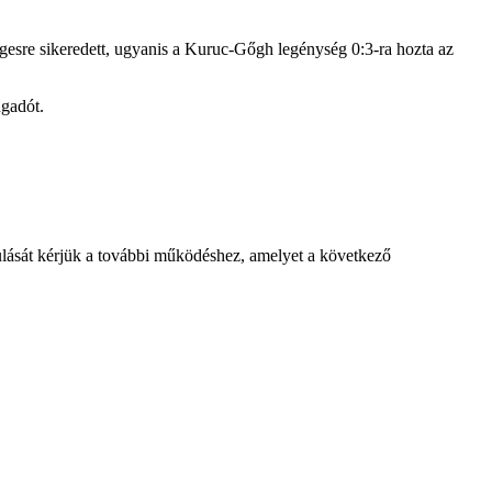
gesre sikeredett, ugyanis a Kuruc-Gőgh legénység 0:3-ra hozta az
ngadót.
rulását kérjük a további működéshez, amelyet a következő