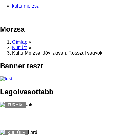
kulturmorzsa
Morzsa
Címlap
»
Kultúra
»
KulturMorzsa: Jóvilágvan, Rosszul vagyok
Banner teszt
Legolvasottabb
TURMIX
Földi paradicsom kicsiben Képes a természet
ereje ellensúlyozni az ember okozta ártalmakat?
Szerző:
KulturPass
2019. december 23. - 19:48
KULTÚRA