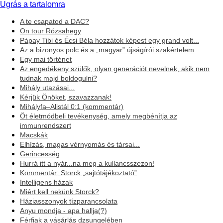
Ugrás a tartalomra
A te csapatod a DAC?
On tour Rózsahegy
Pápay Tibi és Écsi Béla hozzátok képest egy grand volt...
Az a bizonyos polc és a „magyar” újságírói szakértelem
Egy mai történet
Az engedékeny szülők, olyan generációt nevelnek, akik nem
tudnak majd boldogulni?
Mihály utazásai...
Kérjük Önöket, szavazzanak!
Mihályfa–Alistál 0:1 (kommentár)
Öt életmódbeli tevékenység, amely megbénítja az
immunrendszert
Macskák
Elhízás, magas vérnyomás és társai...
Gerincesség
Hurrá itt a nyár...na meg a kullancsszezon!
Kommentár: Storck „sajtótájékoztató”
Intelligens házak
Miért kell nekünk Storck?
Háziasszonyok tízparancsolata
Anyu mondja - apa hallja(?)
Férfiak a vásárlás dzsungelében