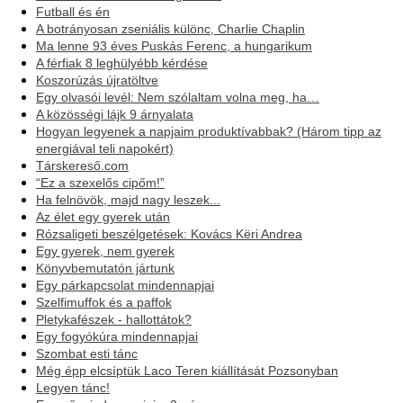
Futball és én
A botrányosan zseniális különc, Charlie Chaplin
Ma lenne 93 éves Puskás Ferenc, a hungarikum
A férfiak 8 leghülyébb kérdése
Koszorúzás újratöltve
Egy olvasói levél: Nem szólaltam volna meg, ha…
A közösségi lájk 9 árnyalata
Hogyan legyenek a napjaim produktívabbak? (Három tipp az
energiával teli napokért)
Társkereső.com
“Ez a szexelős cipőm!”
Ha felnövök, majd nagy leszek...
Az élet egy gyerek után
Rózsaligeti beszélgetések: Kovács Këri Andrea
Egy gyerek, nem gyerek
Könyvbemutatón jártunk
Egy párkapcsolat mindennapjai
Szelfimuffok és a paffok
Pletykafészek - hallottátok?
Egy fogyókúra mindennapjai
Szombat esti tánc
Még épp elcsíptük Laco Teren kiállítását Pozsonyban
Legyen tánc!