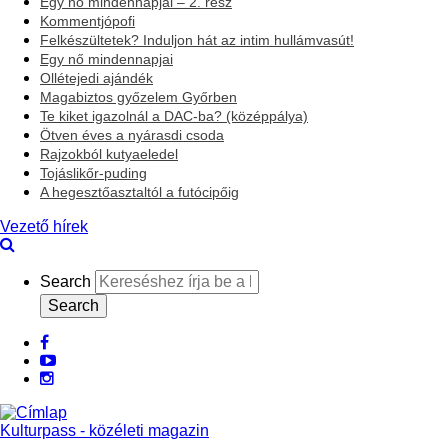
Egy nő mindennapjai – 2. rész
Kommentjópofi
Felkészültetek? Induljon hát az intim hullámvasút!
Egy nő mindennapjai
Ollétejedi ajándék
Magabiztos győzelem Győrben
Te kiket igazolnál a DAC-ba? (középpálya)
Ötven éves a nyárasdi csoda
Rajzokból kutyaeledel
Tojáslikőr-puding
A hegesztőasztaltól a futócipőig
Vezető hírek
Search
facebook
Youtube
Instagram
Kulturpass - közéleti magazin