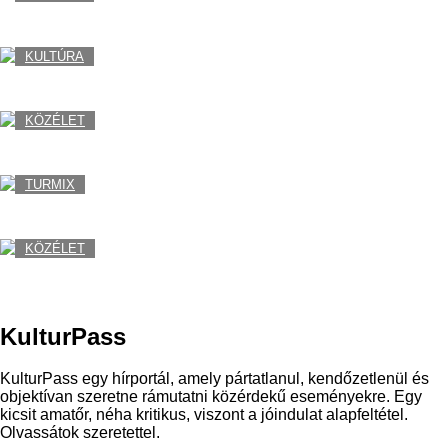
Suhajda Szilárd mesélt nekünk a K2-ről
Szerző:
Kürthy Judit
2020. január 13. - 18:55
KULTÚRA
KulturMorzsa: Kovács Andrea, Körök
Szerző:
Kürthy Judit
2020. február 14. - 09:56
KÖZÉLET
Kérlek, állj ki a dolgozóid mellett!
Szerző:
Kürthy Judit
2020. március 16. - 15:03
TURMIX
Férfiak a vásárlás dzsungelében
Szerző:
Mészáros Edina
2020. április 23. - 08:41
KÖZÉLET
Hurrá itt a nyár...na meg a kullancsszezon!
Szerző:
Mészáros Edina
2020. június 09. - 12:04
KulturPass
KulturPass egy hírportál, amely pártatlanul, kendőzetlenül és
objektívan szeretne rámutatni közérdekű eseményekre. Egy
kicsit amatőr, néha kritikus, viszont a jóindulat alapfeltétel.
Olvassátok szeretettel.