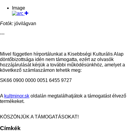
Image
Fotók:
jóvilágvan
---
Mivel független hírportálunkat a Kisebbségi Kulturális Alap
döntőbizottsága idén nem támogatta, ezért az olvasók
hozzájárulását kérjük a továb
bi működésünkhöz, amelyet a
következő számlaszámon tehetik meg:
SK66 0900 0000 0051 6455 9727
A
kultminor.sk
oldalán megtalálhatjátok a támogatást élvező
termékeket.
KÖSZÖNJÜK A TÁMOGATÁSOKAT!
Címkék