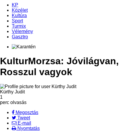
KP
Közélet
Kultúra
Sport
Turmix
Vélemény
Gasztro
KulturMorzsa: Jóvilágvan,
Rosszul vagyok
Kürthy Judit
1
perc olvasás
Megosztás
Tweet
E-mail
Nyomtatás