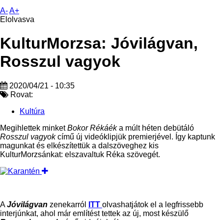
A-
A+
Elolvasva
KulturMorzsa: Jóvilágvan,
Rosszul vagyok
2020/04/21 - 10:35
Rovat:
Kultúra
Megihlettek minket
Bokor Rékáék
a múlt héten debütáló
Rosszul vagyok
című új videóklipjük premierjével. Így kaptunk
magunkat és elkészítettük a dalszöveghez kis
KulturMorzsánkat: elszavaltuk Réka szövegét.
A
Jóvilágvan
zenekarról
ITT
olvashatjátok el a legfrissebb
interjúnkat, ahol már említést tettek az új, most készülő