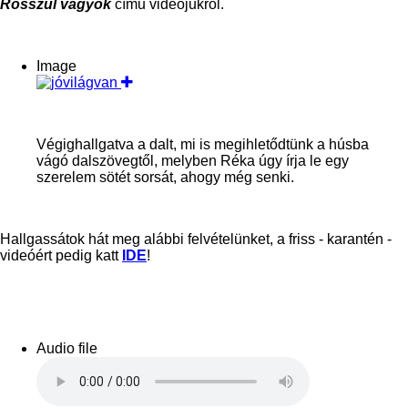
Rosszul vagyok
című videójukról.
Image
Végighallgatva a dalt, mi is megihletődtünk a húsba
vágó dalszövegtől, melyben Réka úgy írja le egy
szerelem sötét sorsát, ahogy még senki.
Hallgassátok hát meg alábbi felvételünket, a friss - karantén -
videóért pedig katt
IDE
!
Audio file